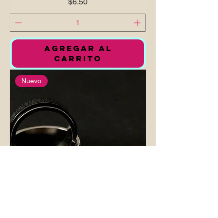
Precio
$6.50
AGREGAR AL
CARRITO
Nuevo