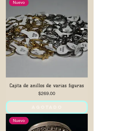
Nuevo
Cajita de anillos de varias figuras
Precio
$269.00
Agotado
Nuevo