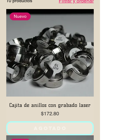
Filtrar y ordenar
10 productos
precios asequibles.
Nuevo
Cajita de anillos con grabado laser
Precio
$172.80
Agotado