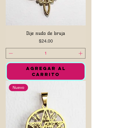
Dije nudo de bruja
Precio
$24.00
AGREGAR AL
CARRITO
Nuevo