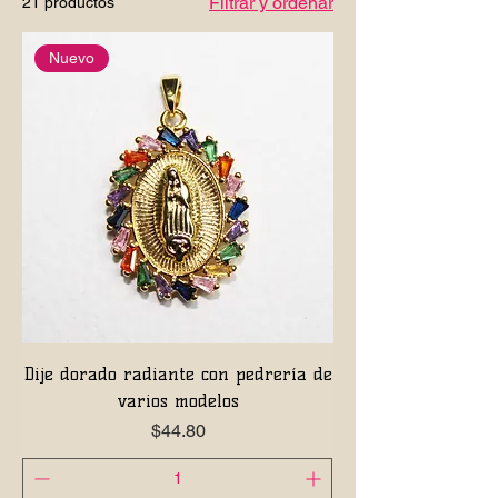
Filtrar y ordenar
21 productos
Nuevo
Dije dorado radiante con pedrería de
varios modelos
Precio
$44.80