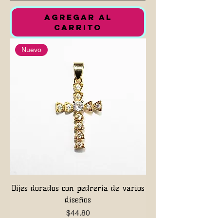
AGREGAR AL
CARRITO
Nuevo
Dijes dorados con pedrería de varios
diseños
Precio
$44.80