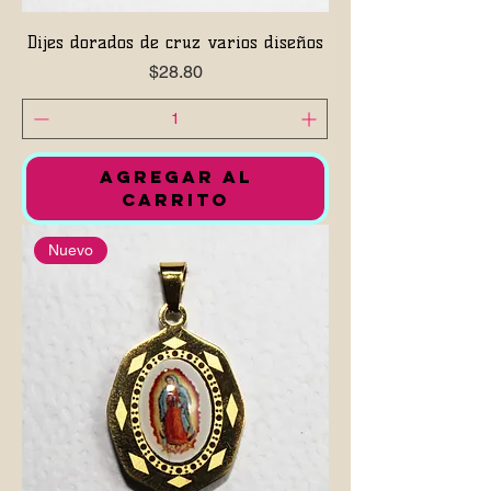
Dijes dorados de cruz varios diseños
Precio
$28.80
AGREGAR AL
CARRITO
Nuevo