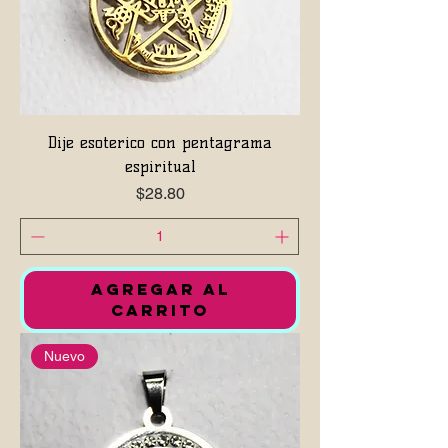
Dije esoterico con pentagrama
espiritual
Precio
$28.80
AGREGAR AL
CARRITO
Nuevo