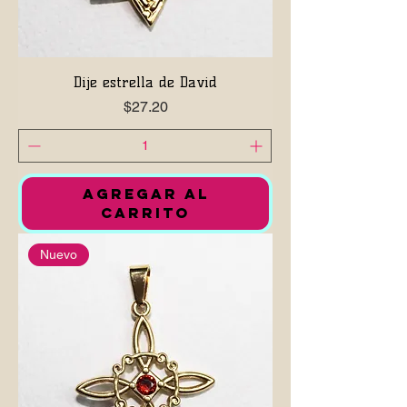
Dije estrella de David
Precio
$27.20
AGREGAR AL
CARRITO
Nuevo