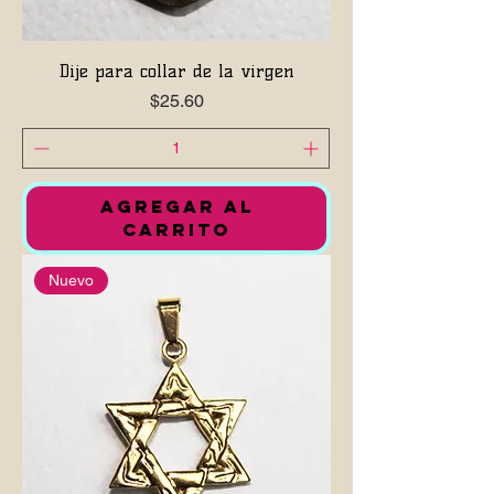
Dije para collar de la virgen
Precio
$25.60
AGREGAR AL
CARRITO
Nuevo