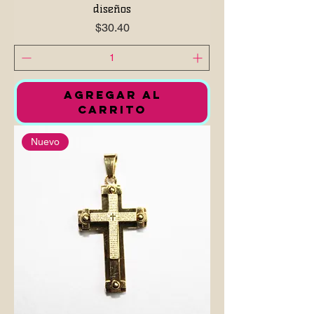
diseños
Precio
$30.40
AGREGAR AL
CARRITO
Nuevo