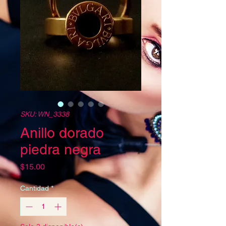
SKU: WN_3338
Anillo dorado
piedra negra
Precio
$15.00
Cantidad
*