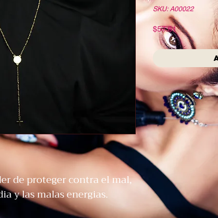
SKU: A00022
Precio
$57.61
der de proteger contra el mal,
dia y las malas energias.