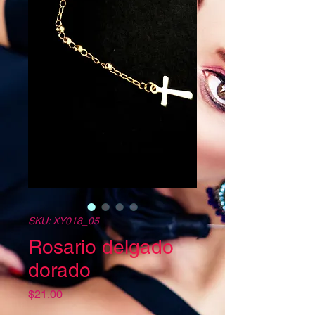
SKU: XY018_05
Rosario delgado
dorado
Precio
$21.00