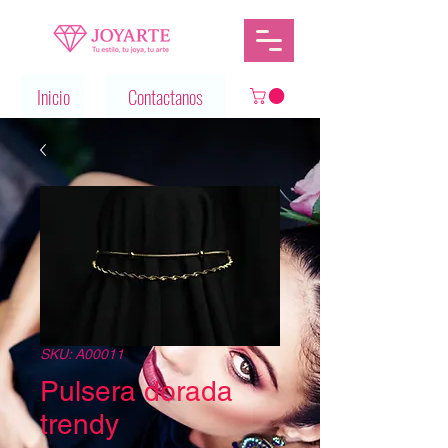
Inicio
Contactanos
SKU: A00011
Pulsera dorada
trendy