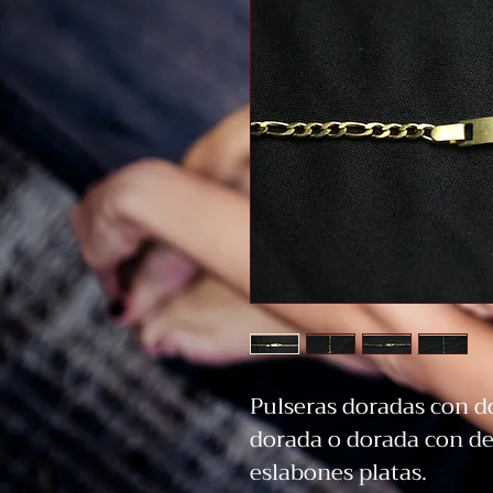
Pulseras doradas con 
dorada o dorada con de
eslabones platas.