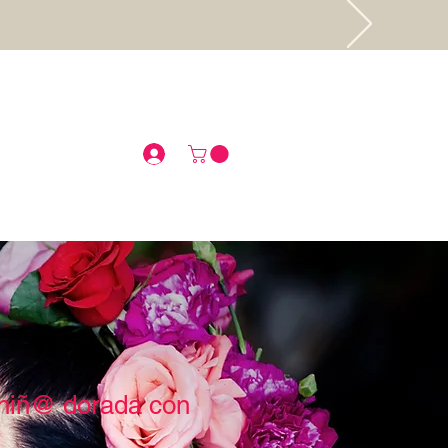
.
 niñ@ dorada con