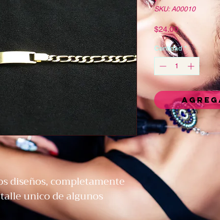
SKU: A00010
Precio
$24.00
Cantidad
*
Agreg
dos diseños, completamente
talle unico de algunos