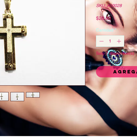
SKU: A00028
Precio
$28.80
Cantidad
*
Solo 7 disponible(s)
Agreg