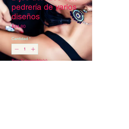
pedrería de varios
diseños
Precio
$44.80
Cantidad
*
Solo 5 disponible(s)
Agregar al carrito
©2024 Acero Inoxidable y accesorios
para joyeria. Creado por Ac
joyartemx@gmail.com
Políticas