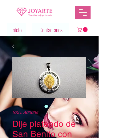
Inicio
Contactanos
SKU: A00035
Dije plateado de
San Benito con