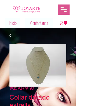
Inicio
Contactanos
SKU: R241P_62
Collar dorado
estrella