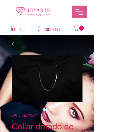
Inicio
Contactanos
SKU: A00037
Collar dorado de