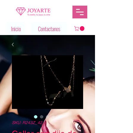
Inicio
Contactanos
SKU: R243Z_42