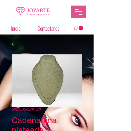
Inicio
Contactanos
SKU: Xy089_30
Cadena fina
plateada