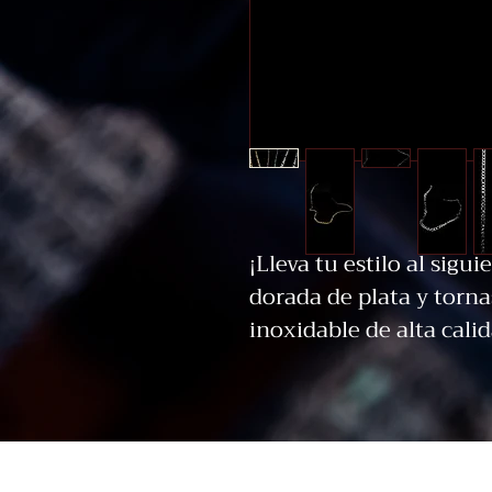
¡Lleva tu estilo al sigu
dorada de plata y torna
inoxidable de alta calid
a la oxidación y al desg
mantenga hermosa por 
doble tono le da un asp
perfecto para complemen