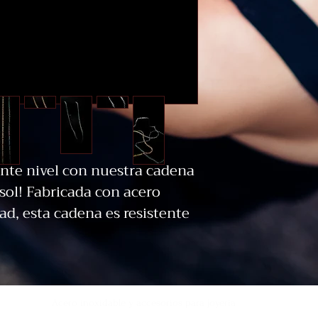
iente nivel con nuestra cadena 
sol! Fabricada con acero 
ad, esta cadena es resistente 
aste, garantizando que se 
mucho tiempo. El diseño de 
ecto único y llamativo, 
tar cualquier outfit. 
Acero inoxidable y accesorios para joyeria