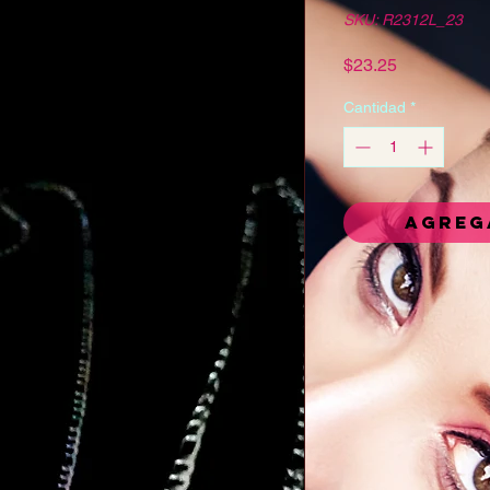
SKU: R2312L_23
Precio
$23.25
Cantidad
*
Agreg