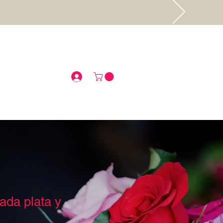
.
ada plata y