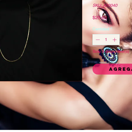
SKU: A00040
Precio
$25.60
Cantidad
*
Solo 9 disponible(s)
Agreg