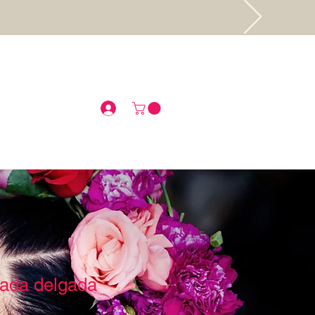
.
ada delgada