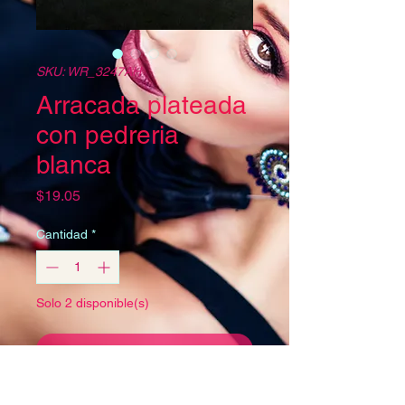
SKU: WR_3247AH
Arracada plateada
con pedreria
blanca
Precio
$19.05
Cantidad
*
Solo 2 disponible(s)
Agregar al carrito
¡Destaca con esta 