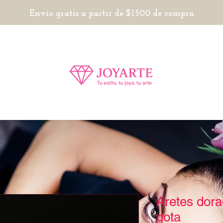
Envío gratis a partir de $1500 de compra
Aretes dora
gota