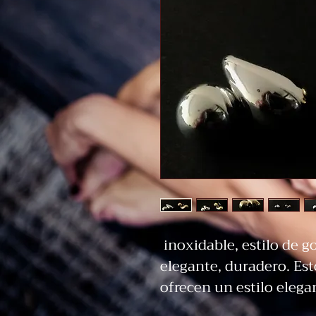
 inoxidable, estilo de gota, detalles en oro y plata, 
elegante, duradero. Est
ofrecen un estilo elegan
diseño de gota. Con deta