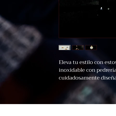
Eleva tu estilo con esto
inoxidable con pedrería.
cuidadosamente diseñad
sofisticación a tu conj
inoxidable de alta calid
duraderos y resistentes
lucirlos en cualquier oc