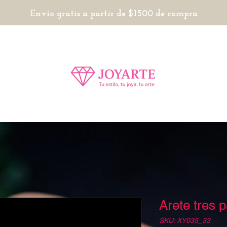
Envío gratis a partir de $1500 de compra
Arete tres 
SKU: XY035_33