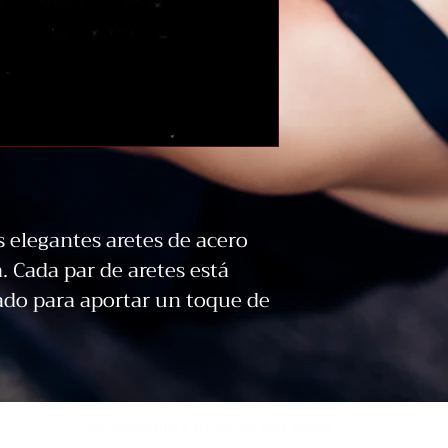
s elegantes aretes de acero 
 Cada par de aretes está 
o para aportar un toque de 
unto. Hechos de acero 
ad, estos accesorios son 
 al desgaste, para que puedas 
asión. La pedrería 
Acero inoxidable y accesorios para joyeria