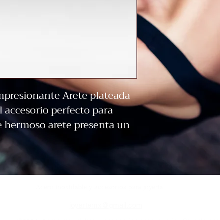
mpresionante Arete plateada
 accesorio perfecto para
e hermoso arete presenta un
a Virgen de Guadalupe, un
ión en la comunidad latina.
le de alta calidad, este arete
duradero, sino también
Acero inoxidable y accesorios para joyeria
lo hace seguro incluso para
joyartemx@gmail.com
. El baño de plata le da un