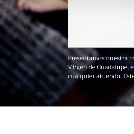
Presentamos nuestra i
Virgen de Guadalupe, el
cualquier atuendo. Est
grabado detallado de l
símbolo de fe y protecc
Hecho de acero inoxidab
no solo es duradero y 
hipoalergénico, lo que 
los oídos más sensibles