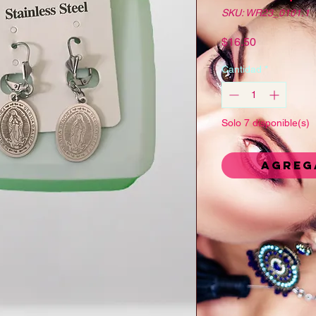
SKU: WR23_0101.1
Precio
$16.50
Cantidad
*
Solo 7 disponible(s)
Agreg