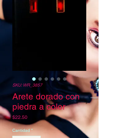
SKU: WR_3857
Arete dorado con
piedra a color
Precio
$22.50
Cantidad
*